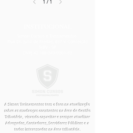
1
/
1
INSTITUCIONAL
Simon Cursos e Treinamentos
Rua Dr. Julio de Freitas, 637 V. Conceição
SJBV - SP
CNPJ
42.188.049
/0001-60
A Simon Treinamentos tem o foco na atualização
sobre as mudanças constantes na área de Gestão
Tributária, visando capacitar e sempre atualizar
Advogados, Contadores, Servidores Públicos e a
todos interessados na área tributária.