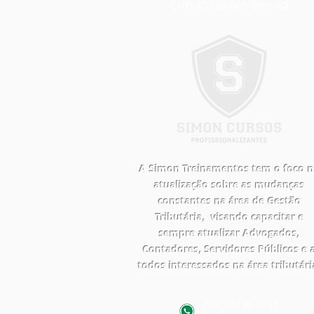
CNPJ 42.188.049/0001-60
A Simon Treinamentos tem o foco 
atualização sobre as mudanças
constantes na área de Gestão
Tributária, visando capacitar e
sempre atualizar Advogados,
Contadores, Servidores Públicos e 
todos interessados na área tributári
(19) 98139-0757