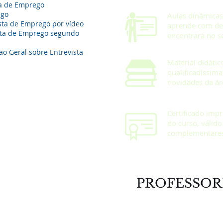
ta de Emprego
ego
Aulas dinâmicas 
ista de Emprego por vídeo
aprende com des
ista de Emprego segundo
encontrará no se
são Geral sobre Entrevista
Material didáti
qualificadíssim
novidades da ár
Certificado impr
do curso, válid
complementares 
PROFESSOR