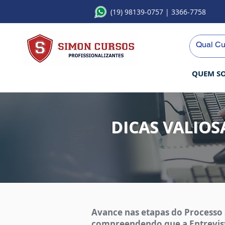
(19) 98139-0757
| 3366-7758
QUEM S
DICAS VALIOS
Avance nas etapas do Processo 
compreendendo que a Entrevis