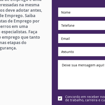
teressadas na mesma
os deve adotar antes,
 de Emprego. Saiba
stas de Emprego por
s erros em uma
especialistas. Faça
de emprego que tanto
mas etapas do
egurança.
Concordo em receber nov
de trabalho, carreira e cu