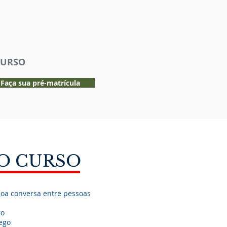
CURSO
Faça sua pré-matrícula
O CURSO
PRÉ-REQUISI
Não há pré-requisitos para e
boa conversa entre pessoas
go
O QUE OFER
rego