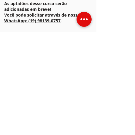
As aptidões desse curso serão
adicionadas em breve!
Você pode solicitar através de nosso
WhatsApp: (19) 98139-0757
.
"São mais de 80 cursos
profissionalizantes para fazer, tudo no
seu tempo e que cabe no bolso. O pessoal
super atencioso, uma excelente
infraestrutura além de ser a primeira
escola profissionalizante da região do
DER. Vale a pena conhecer!"
Anderson Valim