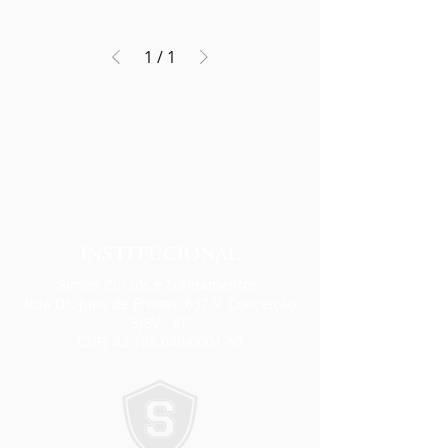
1
/
1
INSTITUCIONAL
Simon Cursos e Treinamentos
Rua Dr. Julio de Freitas, 637 V. Conceição
SJBV - SP
CNPJ
42.188.049
/0001-60