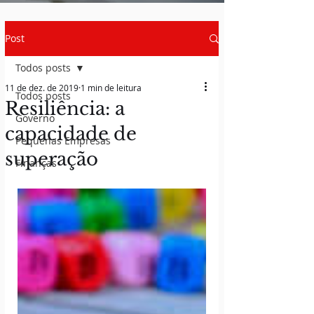
Post
Todos posts
11 de dez. de 2019
1 min de leitura
Todos posts
Resiliência: a
Governo
capacidade de
Pequenas Empresas
superação
Finanças