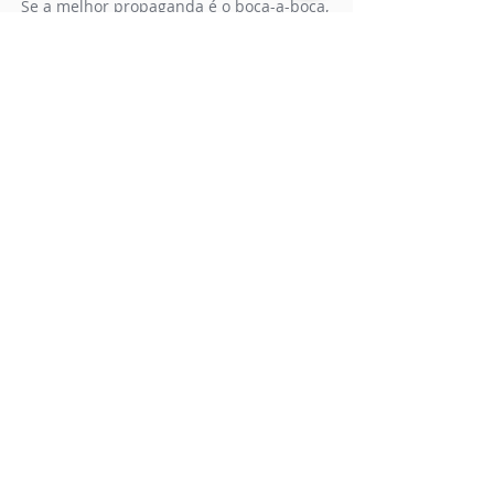
Se a melhor propaganda é o boca-a-boca,
ninguém melhor do que nossos alunos e ex-
alunos para falar um pouco mais sobre nós!
Os depoimentos abaixo são espontâneos e
se referem à
escola
, aos vários
cursos
profissionalizantes
que oferecemos e às
palestras
gratuitas que realizamos. Venha
fazer parte desse time,
faça já sua pré-
matrícula!
Todos os depoimentos
Concorra a bolsas
(19) 3631-3107
(19) 98139-0757