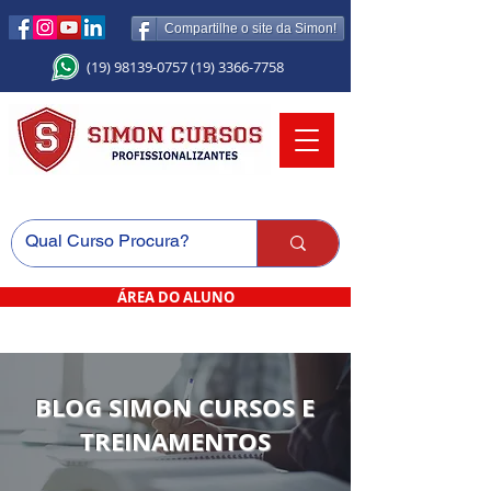
Compartilhe o site da Simon!
(19) 98139-0757
(19) 3366-7758
ÁREA DO ALUNO
BLOG SIMON CURSOS E
TREINAMENTOS