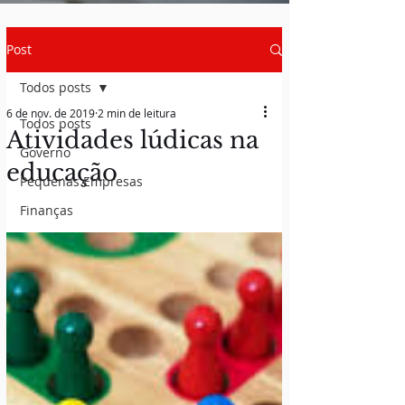
Post
Todos posts
6 de nov. de 2019
2 min de leitura
Todos posts
Atividades lúdicas na
Governo
educação
Pequenas Empresas
Finanças