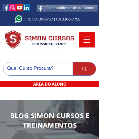
Compartilhe o site da Simon!
(19) 98139-0757
(19) 3366-7758
ÁREA DO ALUNO
BLOG SIMON CURSOS E
TREINAMENTOS