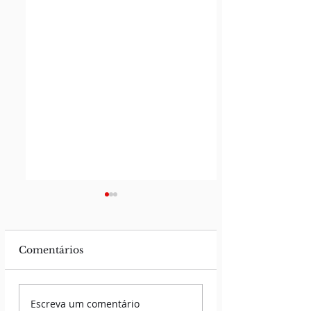
Comentários
CAPÍTULO II - DO
Incidências e
Escreva um comentário