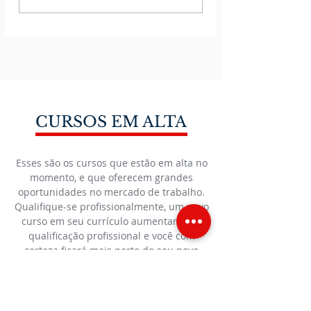
IBS E DA CBS
definições da L
SOBRE
214/2025
OPERAÇÕES com
bens e serviços Seção
I - Das Hipóteses de
Incidência
CURSOS EM ALTA
Esses são os cursos que estão em alta no
momento, e que oferecem grandes
oportunidades no mercado de trabalho.
Qualifique-se profissionalmente, um novo
curso em seu currículo aumentará sua
qualificação profissional e você com
certeza ficará mais perto do seu novo
emprego! Confira esses cursos abaixo, ou
conheça todos os nossos cursos.
Cursos em alta
Concorra a bolsas